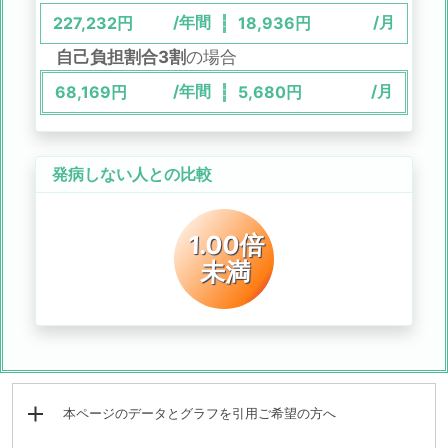
/年間
/月
227,232
円
18,936
円
自己負担割合3割
の場合
/年間
/月
68,169
円
5,680
円
発病しない人との比較
1.00倍
未満
本ページのデータとグラフを引用ご希望の方へ