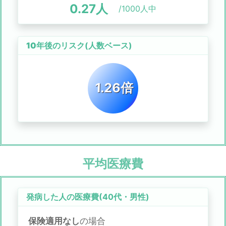
0.27
人
/1000人中
10年後のリスク
(人数ベース)
1.26倍
平均医療費
発病した人の医療費(
40代
・
男性
)
保険適用なし
の場合