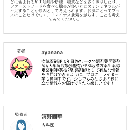
どに含まれる加工油脂や砂糖、糖質などを多く摂取したり、
ファーストフードを食べる機会が多いとビタミンミネラルが
不足することが原因として考えられます。お肌にとってプラ
スのことだけでなく、「マイナス要素を減らす」ことも考え
てみてください。
著者
ayanana
病院薬剤師10年目(Wワークで調剤薬局薬剤
師)/大学病院勤務歴有/FP3級/漢方薬生薬認
定薬剤師/英検2級 薬剤師として有益な情報
をお届けできるように、ブログ、ライター
業も奮闘中です。少しでもみなさまの役に
立つ情報をお届けできたら嬉しいです！
監修者
清野圓華
内科医