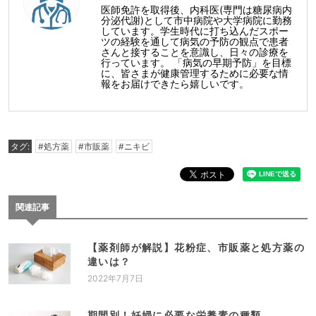
医師免許を取得後、内科医(専門は糖尿病内
分泌代謝)として市中病院や大学病院に勤務
しています。学生時代に打ち込んだスポー
ツの経験を通して病気の予防の観点で患者
さんと接することを意識し、日々の診療を
行っています。 「病気の早期予防」を目標
に、皆さまが健康管理するために必要な情
報をお届けできたら嬉しいです。
タグ:
#処方薬
#市販薬
#ニキビ
関連記事
【薬剤師が解説】花粉症、市販薬と処方薬の
違いは？
2022年7月7日
期間別！妊婦に必要な栄養素の種類