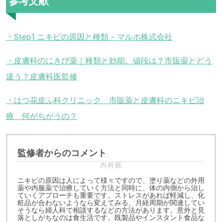
参考文献
・Step1 ニキビの原因と種類 - マルホ株式会社
・皮膚科のにきび薬｜種類と効能。値段は？市販薬とどう
違う？皮膚科医監修
・はつ花皮ふ科クリニック 市販薬と皮膚科のニキビ治
療 何がちがうの？
監修者からのコメント
内科医
ニキビの原因は人によって様々ですので、塗り薬などの外用
薬や内服薬で治療していく方法と同時に、体の内側から治し
ていくアプローチも重要です。ストレスがあれば軽減し、化
粧品が合わないようなら変えてみる、月経周期が関連してい
そうなら婦人科で相談するなどの方法があります。意外と見
落としがちなのは食生活です。既製品やインスタント食品な