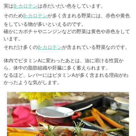
実は
β-カロテン
は赤だいだい色をしています。
そのため
β-カロテン
が多く含まれる野菜には、赤色や黄色
をしている物が多いといえるのです。
確かにカボチャやニンジンなどの野菜は黄色や赤色をして
います。
それだけ多くの
β-カロテン
が含まれている野菜なのです。
体内でビタミンAに変わったあとは、油に溶ける性質か
ら、体中の脂肪組織や肝臓に多く蓄えられます。
なるほど、レバーにはビタミンAが多く含まれる理由がわ
かったような気がします。