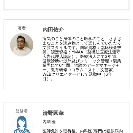
著者
内田佑介
病気のこと身体のこと医学のこと、さまざ
まなことを読み物として楽しんでいただく
文芸スタイルです。国家資格：臨床検査技
師。認定資格：YMAA（薬機法医療法遵守
広告代理店認証）。医療法人にて3年間、
健康診断の渉外及びクリニック管理→製薬
業界にて6年間、治験のデータマネージャ
ー、教育研修→コラムニスト、文芸家、
WEBクリエイターとして活動中（6年
目）。
監修者
清野圓華
内科医
医師免許を取得後、内科医(専門は糖尿病内