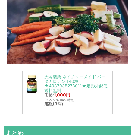
大塚製薬 ネイチャーメイド ベー
タカロテン 140粒
★4987035273011★定形外郵便
送料無料
価格:
1,000円
(2022/2/6 19:50時点)
感想(3件)
まとめ