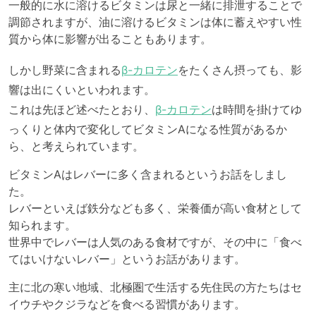
一般的に水に溶けるビタミンは尿と一緒に排泄することで
調節されますが、油に溶けるビタミンは体に蓄えやすい性
質から体に影響が出ることもあります。
しかし野菜に含まれる
β-カロテン
をたくさん摂っても、影
響は出にくいといわれます。
これは先ほど述べたとおり、
β-カロテン
は時間を掛けてゆ
っくりと体内で変化してビタミンAになる性質があるか
ら、と考えられています。
ビタミンAはレバーに多く含まれるというお話をしまし
た。
レバーといえば鉄分なども多く、栄養価が高い食材として
知られます。
世界中でレバーは人気のある食材ですが、その中に「食べ
てはいけないレバー」というお話があります。
主に北の寒い地域、北極圏で生活する先住民の方たちはセ
イウチやクジラなどを食べる習慣があります。