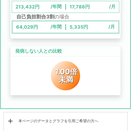
/年間
/月
213,432
円
17,786
円
自己負担割合3割
の場合
/年間
/月
64,029
円
5,335
円
発病しない人との比較
1.00倍
未満
本ページのデータとグラフを引用ご希望の方へ