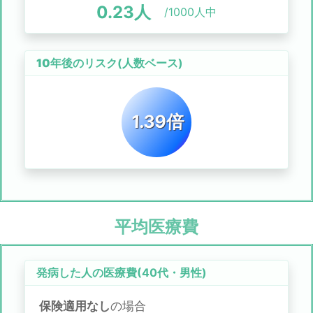
0.23
人
/1000人中
10年後のリスク
(人数ベース)
1.39倍
平均医療費
発病した人の医療費(
40代
・
男性
)
保険適用なし
の場合