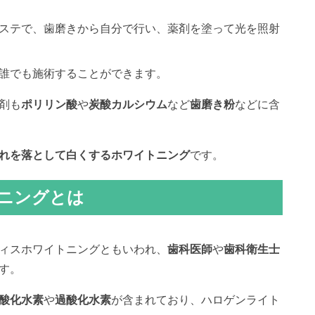
ステで、歯磨きから自分で行い、薬剤を塗って光を照射
誰でも施術することができます。
剤も
ポリリン酸
や
炭酸カルシウム
など
歯磨き粉
などに含
れを落として白くするホワイトニング
です。
ニングとは
ィスホワイトニングともいわれ、
歯科医師
や
歯科衛生士
す。
酸化水素
や
過酸化水素
が含まれており、ハロゲンライト