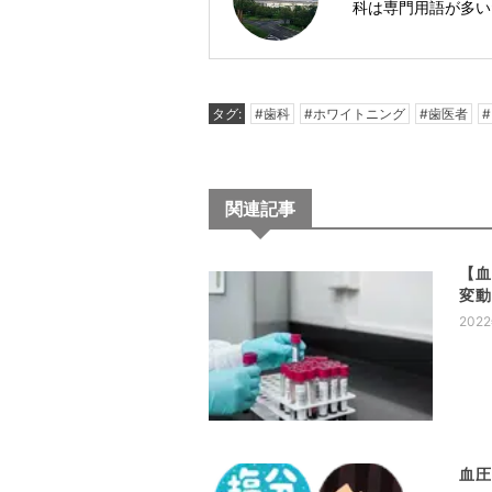
科は専門用語が多い
タグ:
#歯科
#ホワイトニング
#歯医者
関連記事
【
変
202
血