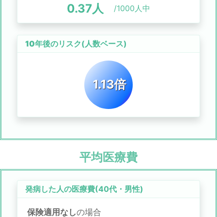
0.37
人
/1000人中
10年後のリスク
(人数ベース)
1.13倍
平均医療費
発病した人の医療費(
40代
・
男性
)
保険適用なし
の場合