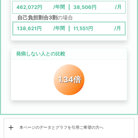
/年間
/月
462,072
円
38,506
円
自己負担割合3割
の場合
/年間
/月
138,621
円
11,551
円
発病しない人との比較
1.34倍
本ページのデータとグラフを引用ご希望の方へ