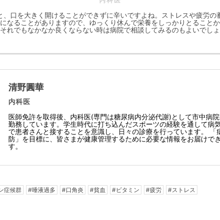
内科医
と、口を大きく開けることができずに辛いですよね。ストレスや疲労の
になることがありますので、ゆっくり休んで栄養をしっかりとることか
それでもなかなか良くならない時は病院で相談してみるのもよいでしょ
清野圓華
内科医
医師免許を取得後、内科医(専門は糖尿病内分泌代謝)として市中病
勤務しています。学生時代に打ち込んだスポーツの経験を通して病
で患者さんと接することを意識し、日々の診療を行っています。 「
防」を目標に、皆さまが健康管理するために必要な情報をお届けで
す。
ン症候群
#唾液過多
#口角炎
#貧血
#ビタミン
#疲労
#ストレス