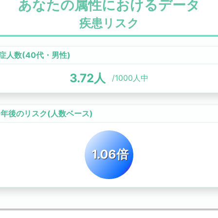
あなたの属性におけるデータ
疾患リスク
症人数(
40代
・
男性
)
3.72
人
/1000人中
0年後のリスク
(人数ベース)
1.06倍