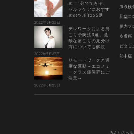
め！1分でできる、
血液検
セルフケアにおすす
めのツボTop5選
新型コ
2022年6月23日
腸内フ
テレワークによる肩
こり予防法3選。危
皮膚癌
険な肩こりの見分け
ビタミ
方についても解説
2022年7月27日
熱中症
リモートワークと適
度な運動～エコノミ
ークラス症候群にご
注意～
2022年6月23日
みんなのヘル