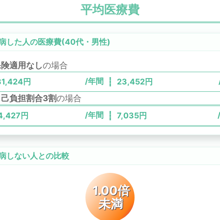
平均医療費
病した人の医療費(
40代
・
男性
)
保険適用なし
の場合
/年間
81,424
円
23,452
円
自己負担割合3割
の場合
/年間
4,427
円
7,035
円
病しない人との比較
1.00倍
未満