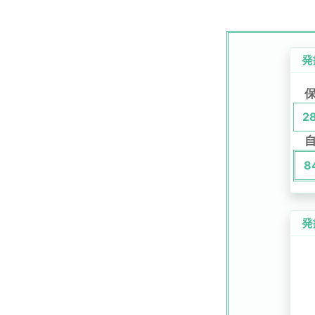
発
2
8
発