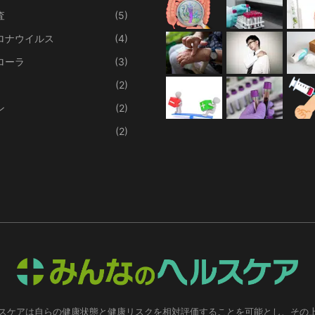
査
(5)
ロナウイルス
(4)
ローラ
(3)
(2)
ン
(2)
(2)
スケアは自らの健康状態と健康リスクを相対評価することを可能とし、その