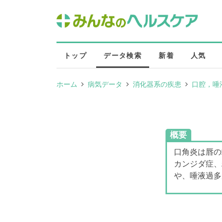
トップ
データ検索
新着
人気
ホーム
病気データ
消化器系の疾患
口腔，唾
概要
口角炎は唇の
カンジダ症、
や、唾液過多