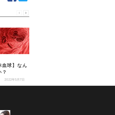
赤血球】なん
期間別！妊婦に必要な
リモー
い？
栄養素の種類
な運動
ラス症
2022年5月7日
2022年5月7日