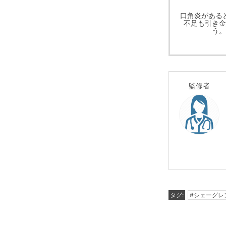
口角炎がある
不足も引き金
う。
監修者
タグ:
#シェーグレ