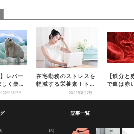
A】レバー
在宅勤務のストレスを
【鉄分と
味しく楽し
軽減する栄養素！トリ
で血は赤
プトファンとビタミン
2022年5月7日
2022年5月7日
B6
グ
記事一覧
断
(5)