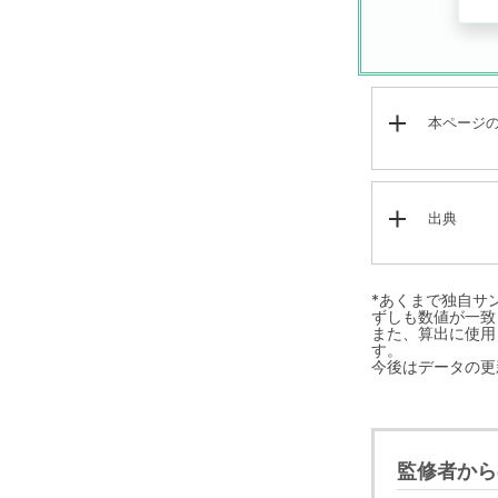
本ページ
出典
*あくまで独自サ
ずしも数値が一致
また、算出に使用し
す。
今後はデータの更
監修者から