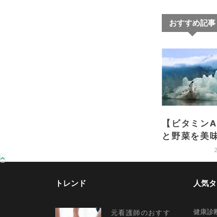
おすすめ記事
【ビタミン
と野菜を美
く
トレンド
人気タ
健康診
元看護師のおすす