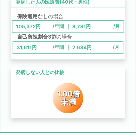
発病した人の医療費(
40代
・
男性
)
保険適用なし
の場合
/年間
/月
105,372
円
8,781
円
自己負担割合3割
の場合
/年間
/月
31,611
円
2,634
円
発病しない人との比較
1.00倍
未満