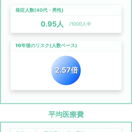
発症人数(
40代
・
男性
)
0.95
人
/1000人中
10年後のリスク
(人数ベース)
2.57倍
平均医療費