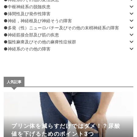
●中枢神経系の脱髄疾患
●挿間性及び発作性障害
●神経，神経根及び神経そうの障害
●多発（性）ニューロパチー及びその他の末梢神経系の障害
●神経筋接合部及び筋の疾患
●脳性麻痺及びその他の麻痺性症候群
●神経系のその他の障害
人気記事
プリン体を減らすだけではダメ！？尿酸
値を下げるためのポイント3つ