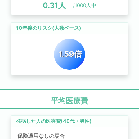
0.31
人
/1000人中
10年後のリスク
(人数ベース)
1.59倍
平均医療費
発病した人の医療費(
40代
・
男性
)
保険適用なし
の場合