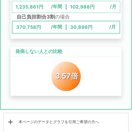
/年間
/月
1,235,861
円
102,988
円
自己負担割合3割
の場合
/年間
/月
370,758
円
30,896
円
発病しない人との比較
3.57倍
本ページのデータとグラフを引用ご希望の方へ