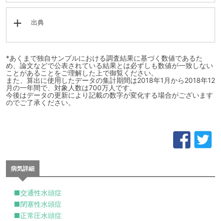
出典
*あくまで独自サンプルにおける調査結果に基づく数値であるた
め、論文などで公表されている結果とは必ずしも数値が一致しない
ことがあることをご理解した上で御覧ください。
また、算出に使用したデータの集計期間は2018年1月から2018年12
月の一年間で、対象人数は700万人です。
今後はデータの更新により記載の数字が変化する場合がございます
のでご了承ください。
病気詳細
■交通性水頭症
■閉塞性水頭症
■正常圧水頭症