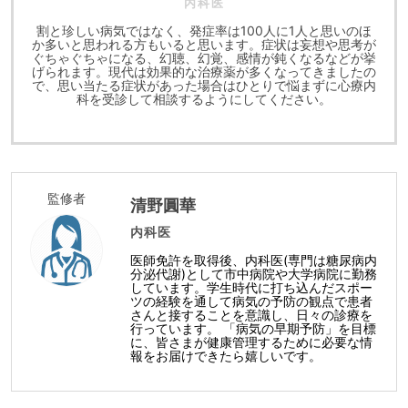
内科医
割と珍しい病気ではなく、発症率は100人に1人と思いのほ
か多いと思われる方もいると思います。症状は妄想や思考が
ぐちゃぐちゃになる、幻聴、幻覚、感情が鈍くなるなどが挙
げられます。現代は効果的な治療薬が多くなってきましたの
で、思い当たる症状があった場合はひとりで悩まずに心療内
科を受診して相談するようにしてください。
監修者
清野圓華
内科医
医師免許を取得後、内科医(専門は糖尿病内
分泌代謝)として市中病院や大学病院に勤務
しています。学生時代に打ち込んだスポー
ツの経験を通して病気の予防の観点で患者
さんと接することを意識し、日々の診療を
行っています。 「病気の早期予防」を目標
に、皆さまが健康管理するために必要な情
報をお届けできたら嬉しいです。