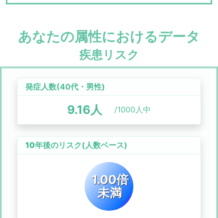
あなたの属性におけるデータ
疾患リスク
発症人数(
40代
・
男性
)
9.16
人
/1000人中
10年後のリスク
(人数ベース)
1.00倍
未満