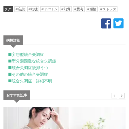
タグ:
#妄想
#幻聴
#ドパミン
#幻覚
#思考
#感情
#ストレス
病気詳細
■妄想型統合失調症
■型分類困難な統合失調症
■統合失調症後抑うつ
■その他の統合失調症
■統合失調症，詳細不明
おすすめ記事