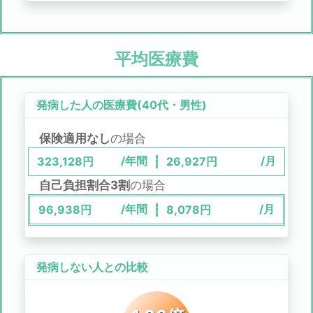
平均医療費
発病した人の医療費(
40代
・
男性
)
保険適用なし
の場合
/年間
/月
323,128
円
26,927
円
自己負担割合3割
の場合
/年間
/月
96,938
円
8,078
円
発病しない人との比較