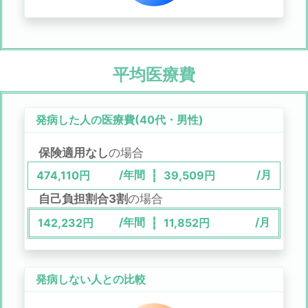
平均医療費
発病した人の医療費(
40代
・
男性
)
保険適用なし
の場合
/年間
/月
474,110
円
39,509
円
自己負担割合3割
の場合
/年間
/月
142,232
円
11,852
円
発病しない人との比較