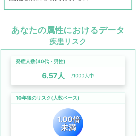
あなたの属性におけるデータ
疾患リスク
発症人数(
40代
・
男性
)
6.57
人
/1000人中
10年後のリスク
(人数ベース)
1.00倍
未満