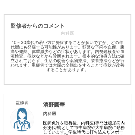
監修者からのコメント
内科医
10～30歳代の若い方に発症することが多いですが、どの年
代層にも発症する可能性があります。頻繁な下痢や血便、腹
痛や発熱、体重減少などの症状があります。内視鏡検査や血
液検査、症状などから診断されます。根本的な治療方法は確
立されておらず、生活の改善や薬物療法、栄養療法などが行
われます。重症例では大腸の全摘出をすることで症状が改善
することがあります。
監修者
清野圓華
内科医
医師免許を取得後、内科医(専門は糖尿病内
分泌代謝)として市中病院や大学病院に勤務
しています。学生時代に打ち込んだスポー