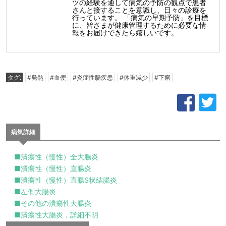
ツの経験を通して病気の予防の観点で患者
さんと接することを意識し、日々の診療を
行っています。 「病気の早期予防」を目標
に、皆さまが健康管理するために必要な情
報をお届けできたら嬉しいです。
タグ:
#発熱
#血便
#炎症性腸疾患
#体重減少
#下痢
病気詳細
■潰瘍性（慢性）全大腸炎
■潰瘍性（慢性）直腸炎
■潰瘍性（慢性）直腸S状結腸炎
■左側大腸炎
■その他の潰瘍性大腸炎
■潰瘍性大腸炎，詳細不明