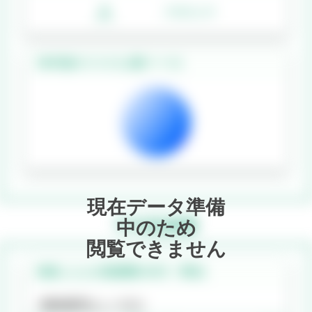
人
/1000人中
10年後のリスク
(人数ベース)
現在データ準備
平均医療費
中のため
閲覧できません
発病した人の医療費(
40代
・
男性
)
保険適用なし
の場合