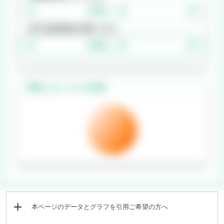
/年間
/月
円
円
自己負担割合3割
の場合
/年間
/月
円
円
発病しない人との比較
本ページのデータとグラフを引用ご希望の方へ