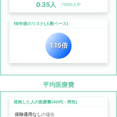
0.35
人
/1000人中
10年後のリスク
(人数ベース)
1.15倍
平均医療費
発病した人の医療費(
40代
・
男性
)
保険適用なし
の場合