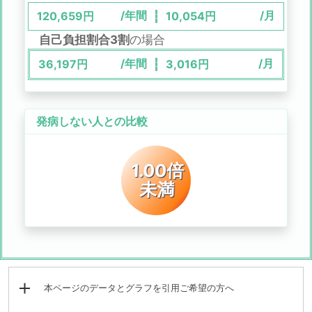
/年間
/月
120,659
円
10,054
円
自己負担割合3割
の場合
/年間
/月
36,197
円
3,016
円
発病しない人との比較
1.00倍
未満
本ページのデータとグラフを引用ご希望の方へ