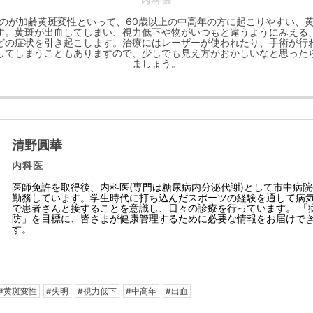
内科医
のが加齢黄斑変性といって、60歳以上の中高年の方に起こりやすい、
す。黄斑が出血してしまい、視力低下や物がいつもと違うようにみえる
どの症状を引き起こします。治療にはレーザーが使われたり、手術が行
してしまうこともありますので、少しでも見え方がおかしいなと思った
ましょう。
清野圓華
内科医
医師免許を取得後、内科医(専門は糖尿病内分泌代謝)として市中病
勤務しています。学生時代に打ち込んだスポーツの経験を通して病
で患者さんと接することを意識し、日々の診療を行っています。 「
防」を目標に、皆さまが健康管理するために必要な情報をお届けで
す。
#黄斑変性
#失明
#視力低下
#中高年
#出血