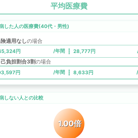
平均医療費
病した人の医療費(
40代
・
男性
)
保険適用なし
の場合
/年間
45,324
円
28,777
円
自己負担割合3割
の場合
/年間
03,597
円
8,633
円
病しない人との比較
1.00倍