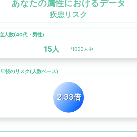
あなたの属性におけるデータ
疾患リスク
症人数(
40代
・
男性
)
15
人
/1000人中
0年後のリスク
(人数ベース)
2.33倍