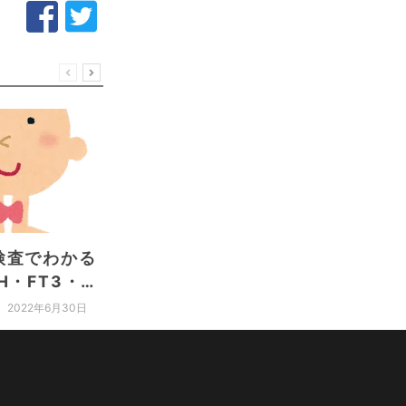
検査でわかる
リモートワークと適度
【血小
H・FT3・
な運動～エコノミーク
いは病
ラス症候群にご注意～
血小板
2022年6月30日
2022年6月23日
する原