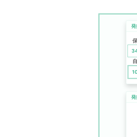
発
3
1
発