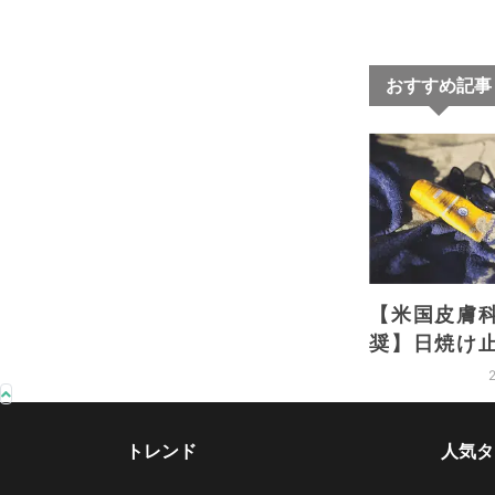
おすすめ記事
【米国皮膚
奨】日焼け
方のポイン
く選んで肌
トレンド
人気タ