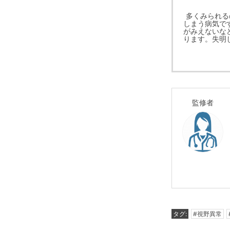
多くみられる
しまう病気で
がみえないな
ります。失明
監修者
タグ:
#視野異常