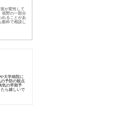
黄斑が変性して
、視野の一部分
われることがあ
ら眼科で相談し
院や大学病院に
気の予防の観点
病気の早期予
きたら嬉しいで