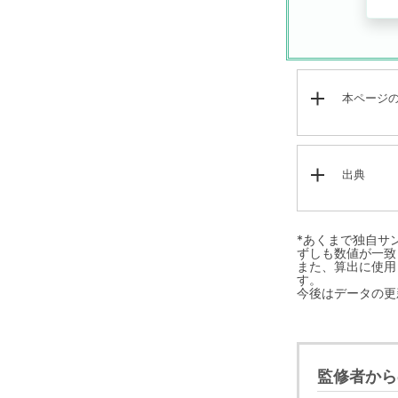
本ページ
出典
*あくまで独自サ
ずしも数値が一致
また、算出に使用し
す。
今後はデータの更
監修者から