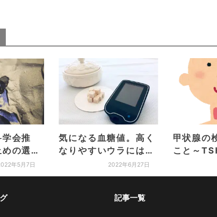
科学会推
気になる血糖値。高く
甲状腺の
止めの選び
なりやすいウラには理
こと～TS
トは？正し
由があった！?
FT4～
2022年5月7日
2022年6月27日
を守ろう
グ
記事一覧