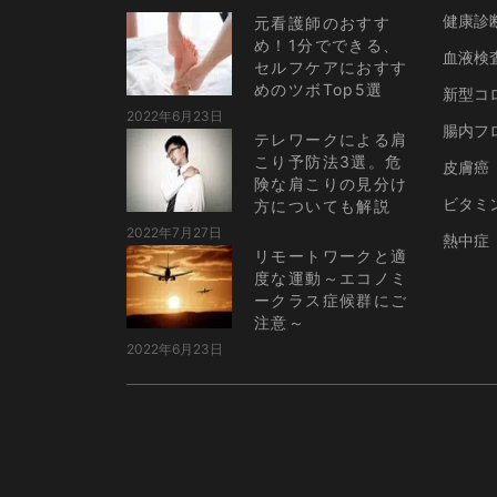
健康診
元看護師のおすす
め！1分でできる、
血液検
セルフケアにおすす
めのツボTop5選
新型コ
2022年6月23日
腸内フ
テレワークによる肩
こり予防法3選。危
皮膚癌
険な肩こりの見分け
ビタミ
方についても解説
2022年7月27日
熱中症
リモートワークと適
度な運動～エコノミ
ークラス症候群にご
注意～
2022年6月23日