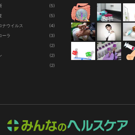
断
(5)
査
(5)
ロナウイルス
(4)
ローラ
(3)
(2)
ン
(2)
(2)