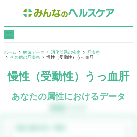
ホーム
病気データ
消化器系の疾患
肝疾患
その他の肝疾患
慢性（受動性）うっ血肝
慢性（受動性）うっ血肝
あなたの属性におけるデータ
疾患リスク
発症人数(
40代
・
男性
)