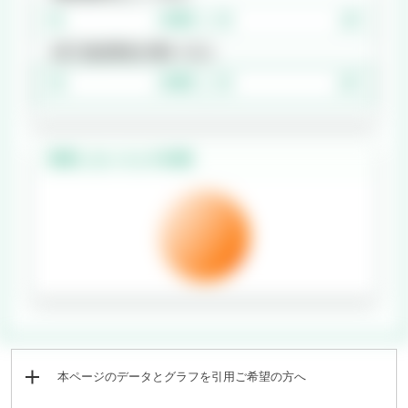
/年間
/月
円
円
自己負担割合3割
の場合
/年間
/月
円
円
発病しない人との比較
本ページのデータとグラフを引用ご希望の方へ