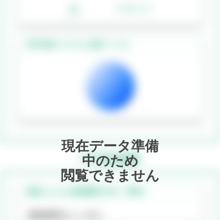
人
/1000人中
10年後のリスク
(人数ベース)
現在データ準備
平均医療費
中のため
閲覧できません
発病した人の医療費(
40代
・
男性
)
保険適用なし
の場合