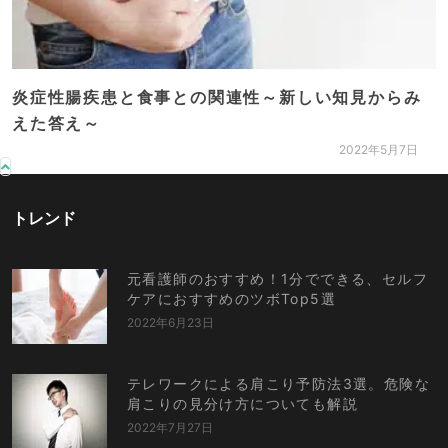
炎症性腸疾患と食事との関連性～新しい知見からみ
えた答え～
2022年5月7日
トレンド
元看護師のおすすめ！1分でできる、セルフ
ケアにおすすめのツボTop5選
2022年6月23日
テレワークによる肩こり予防法3選。危険な
肩こりの見分け方についても解説
2022年7月27日