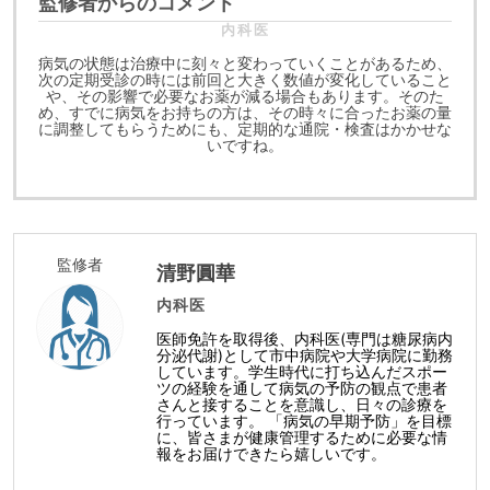
監修者からのコメント
内科医
病気の状態は治療中に刻々と変わっていくことがあるため、
次の定期受診の時には前回と大きく数値が変化していること
や、その影響で必要なお薬が減る場合もあります。そのた
め、すでに病気をお持ちの方は、その時々に合ったお薬の量
に調整してもらうためにも、定期的な通院・検査はかかせな
いですね。
監修者
清野圓華
内科医
医師免許を取得後、内科医(専門は糖尿病内
分泌代謝)として市中病院や大学病院に勤務
しています。学生時代に打ち込んだスポー
ツの経験を通して病気の予防の観点で患者
さんと接することを意識し、日々の診療を
行っています。 「病気の早期予防」を目標
に、皆さまが健康管理するために必要な情
報をお届けできたら嬉しいです。