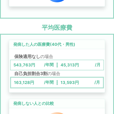
平均医療費
発病した人の医療費(
40代
・
男性
)
保険適用なし
の場合
/年間
/月
543,763
円
45,313
円
自己負担割合3割
の場合
/年間
/月
163,128
円
13,593
円
発病しない人との比較