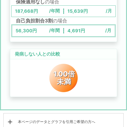
保険適用なし
の場合
/年間
/月
187,668
円
15,639
円
自己負担割合3割
の場合
/年間
/月
56,300
円
4,691
円
発病しない人との比較
1.00倍
未満
本ページのデータとグラフを引用ご希望の方へ