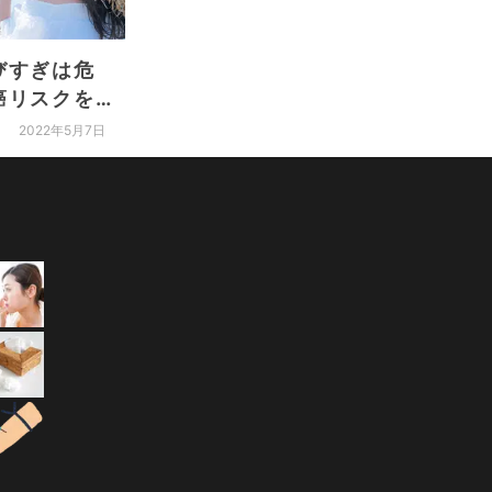
びすぎは危
【血小板の多い・少な
気にな
癌リスクを上
いは病気のサイン？】
なりや
タミンDを摂
血小板の検査値が変動
由があ
2022年5月7日
2022年7月27日
する原因を解説！