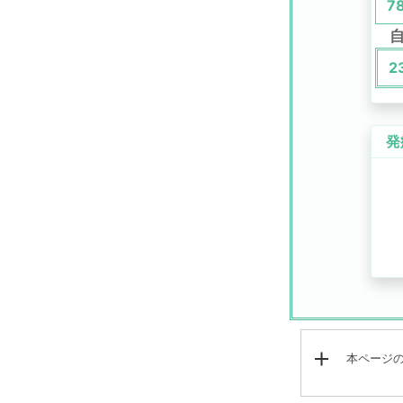
7
2
発
本ページ