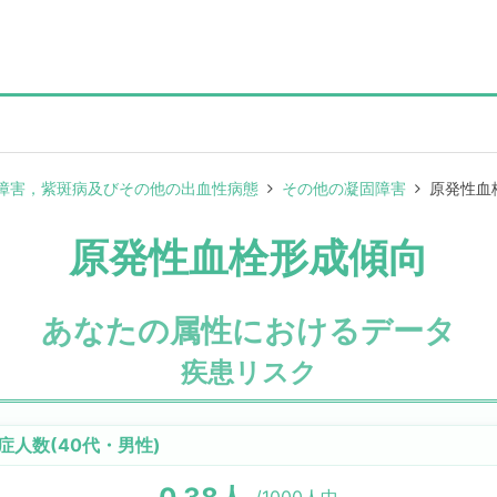
障害，紫斑病及びその他の出血性病態
その他の凝固障害
原発性血
原発性血栓形成傾向
あなたの属性におけるデータ
疾患リスク
症人数(
40代
・
男性
)