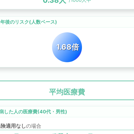
0.38
人
/1000人中
0年後のリスク
(人数ベース)
1.68倍
平均医療費
病した人の医療費(
40代
・
男性
)
保険適用なし
の場合