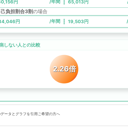
/年間
80,156
円
65,013
円
自己負担割合3割
の場合
/年間
34,046
円
19,503
円
病しない人との比較
2.26倍
のデータとグラフを引用ご希望の方へ