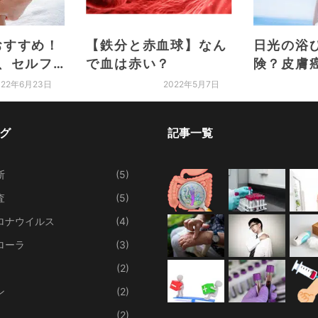
おすすめ！
【鉄分と赤血球】なん
日光の浴
、セルフ
で血は赤い？
険？皮膚
すめのツボ
げずにビ
022年6月23日
2022年5月7日
取しよう
グ
記事一覧
断
(5)
査
(5)
ロナウイルス
(4)
ローラ
(3)
(2)
ン
(2)
(2)