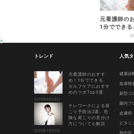
元看護師の
1分でできる
ケアにおす
2
Top5選
トレンド
人気タ
健康診
元看護師のおすす
め！1分でできる、
血液検
セルフケアにおすす
めのツボTop5選
新型コ
2022年6月23日
腸内フ
テレワークによる肩
こり予防法3選。危
皮膚癌
険な肩こりの見分け
ビタミ
方についても解説
2022年7月27日
熱中症