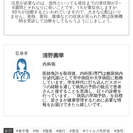
注意が必要なのは、急性といっても発症までの潜伏期が3～
6週間とそれなりに長いことです。1％が重症化しますが、
99％が治癒するといわれていますので、大きな心配はいり
ません。発熱、黄疸、腹痛などの症状が見られた際は医療機
関を受診して治療をしてもらうようにしましょう。
監修者
清野圓華
内科医
医師免許を取得後、内科医(専門は糖尿病内
分泌代謝)として市中病院や大学病院に勤務
しています。学生時代に打ち込んだスポー
ツの経験を通して病気の予防の観点で患者
さんと接することを意識し、日々の診療を
行っています。 「病気の早期予防」を目標
に、皆さまが健康管理するために必要な情
報をお届けできたら嬉しいです。
タグ:
#食中毒
#熱
#腹痛
#旅行
#黄疸
#ウイルス性肝炎
#急性