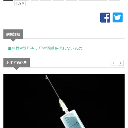
#カキ
病気詳細
■急性A型肝炎，肝性昏睡を伴わないもの
おすすめ記事