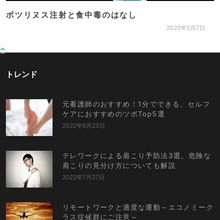
ボツリヌス注射と食中毒のはなし
2022年5月7日
トレンド
元看護師のおすすめ！1分でできる、セルフ
ケアにおすすめのツボTop5選
2022年6月23日
テレワークによる肩こり予防法3選。危険な
肩こりの見分け方についても解説
2022年7月27日
リモートワークと適度な運動～エコノミーク
ラス症候群にご注意～