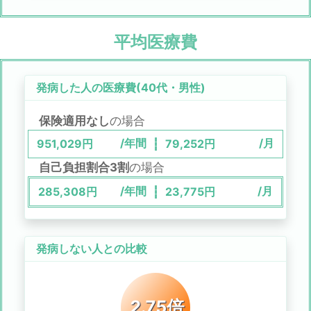
平均医療費
発病した人の医療費(
40代
・
男性
)
保険適用なし
の場合
/年間
/月
951,029
円
79,252
円
自己負担割合3割
の場合
/年間
/月
285,308
円
23,775
円
発病しない人との比較
2.75倍