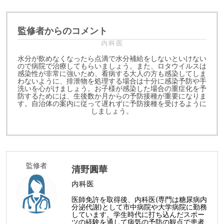
監修者からのコメント
内科医
水分が飲めなくなったら点滴で水分補給をしないといけない
ので病院で治療してもらいましょう。また、ロタウイルスは
感染性が非常に強いため、看病する大人の方も感染してしま
わないように、排泄物を処理する場合は十分に感染予防や手
洗いを心がけましょう。お子様が感染した場合の重症化を予
防するためには、生後数か月からの予防接種が重要になりま
す。自治体の案内に従って遅れずに予防接種を受けるように
しましょう。
監修者
清野圓華
内科医
医師免許を取得後、内科医(専門は糖尿病内
分泌代謝)として市中病院や大学病院に勤務
しています。学生時代に打ち込んだスポー
ツの経験を通して病気の予防の観点で患者