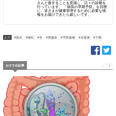
さんと接することを意識し、日々の診療を
行っています。 「病気の早期予防」を目標
に、皆さまが健康管理するために必要な情
報をお届けできたら嬉しいです。
タグ:
#脱水
#嘔吐
#冬
#胃腸炎
#予防接種
#水様便
#下痢
おすすめ記事