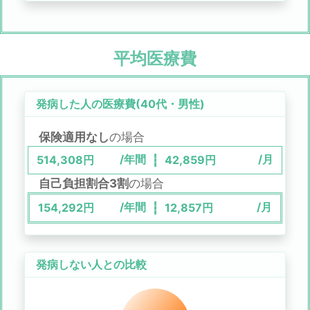
平均医療費
発病した人の医療費(
40代
・
男性
)
保険適用なし
の場合
/年間
/月
514,308
円
42,859
円
自己負担割合3割
の場合
/年間
/月
154,292
円
12,857
円
発病しない人との比較