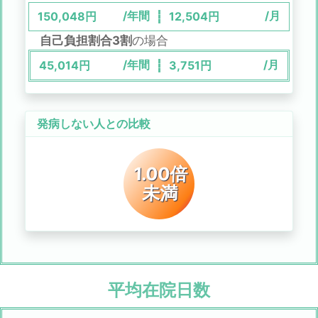
/年間
/月
150,048
円
12,504
円
自己負担割合3割
の場合
/年間
/月
45,014
円
3,751
円
発病しない人との比較
1.00倍
未満
平均在院日数