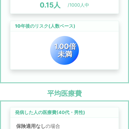
0.15
人
/1000人中
10年後のリスク
(人数ベース)
1.00倍
未満
平均医療費
発病した人の医療費(
40代
・
男性
)
保険適用なし
の場合