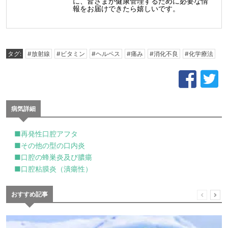
に、皆さまが健康管理するために必要な情
報をお届けできたら嬉しいです。
タグ:
#放射線
#ビタミン
#ヘルペス
#痛み
#消化不良
#化学療法
病気詳細
■再発性口腔アフタ
■その他の型の口内炎
■口腔の蜂巣炎及び膿瘍
■口腔粘膜炎（潰瘍性）
おすすめ記事