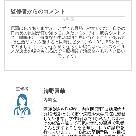
監修者からのコメント
内科医
原因は色々ありますが、いずれも再発しやすいので、自身の
口内炎の原因が何か知っておきたいものです。疲労やストレ
ス、睡眠不足、偏食など生活習慣で思い当たることがある方
は生活リズムを整えると同時にビタミンC、B2、B6を補っ
てみましょう。なかなか良くならない場合はヘルペスウイル
スが原因の場合もあるので医療機関で治療薬をもらうと良い
でしょう。
監修者
清野圓華
内科医
医師免許を取得後、内科医(専門は糖尿病内
分泌代謝)として市中病院や大学病院に勤務
しています。学生時代に打ち込んだスポー
ツの経験を通して病気の予防の観点で患者
さんと接することを意識し、日々の診療を
行っています。 「病気の早期予防」を目標