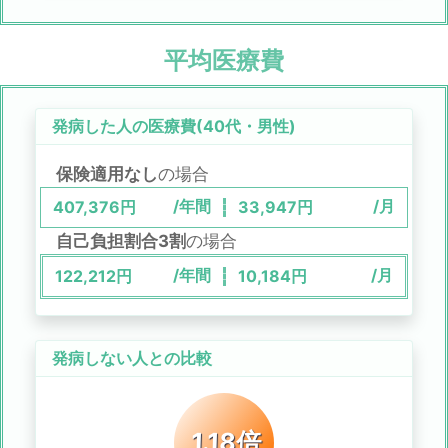
平均医療費
発病した人の医療費(
40代
・
男性
)
保険適用なし
の場合
/年間
/月
407,376
円
33,947
円
自己負担割合3割
の場合
/年間
/月
122,212
円
10,184
円
発病しない人との比較
1.18倍