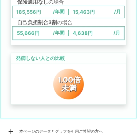
保険適用なし
の場合
/年間
/月
185,556
円
15,463
円
自己負担割合3割
の場合
/年間
/月
55,666
円
4,638
円
発病しない人との比較
1.00倍
未満
本ページのデータとグラフを引用ご希望の方へ