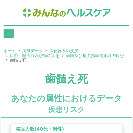
ホーム
病気データ
消化器系の疾患
口腔，唾液腺及び顎の疾患
歯髄及び根尖部歯周組織の疾患
歯髄え死
歯髄え死
あなたの属性におけるデータ
疾患リスク
発症人数(
40代
・
男性
)