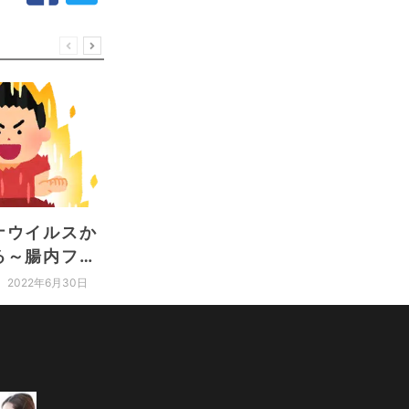
ナウイルスか
【血小板の多い・少な
【薬剤
る～腸内フロ
いは病気のサイン？】
ニキビ
要性～
血小板の検査値が変動
の違い
2022年6月30日
2022年7月27日
する原因を解説！