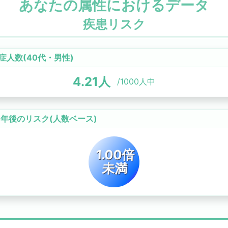
あなたの属性におけるデータ
疾患リスク
症人数(
40代
・
男性
)
4.21
人
/1000人中
0年後のリスク
(人数ベース)
1.00倍
未満