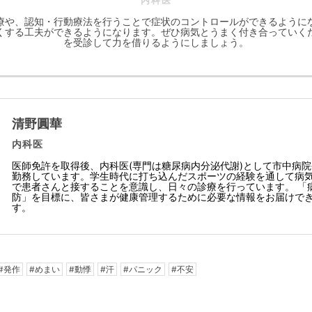
内科医
療や、認知・行動療法を行うことで症状のコントロールができるように
くする工夫ができるようになります。ぜひ病気とうまく付き合っていく
を受診して力を借りるようにしましょう。
清野圓華
内科医
医師免許を取得後、内科医(専門は糖尿病内分泌代謝)として市中病
勤務しています。学生時代に打ち込んだスポーツの経験を通して病
で患者さんと接することを意識し、日々の診療を行っています。 「
防」を目標に、皆さまが健康管理するために必要な情報をお届けで
す。
#発作
#めまい
#動悸
#汗
#パニック
#不安