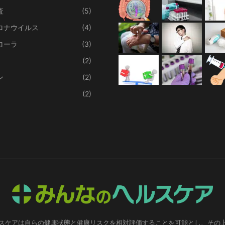
査
(5)
ロナウイルス
(4)
ローラ
(3)
(2)
ン
(2)
(2)
スケアは自らの健康状態と健康リスクを相対評価することを可能とし、その