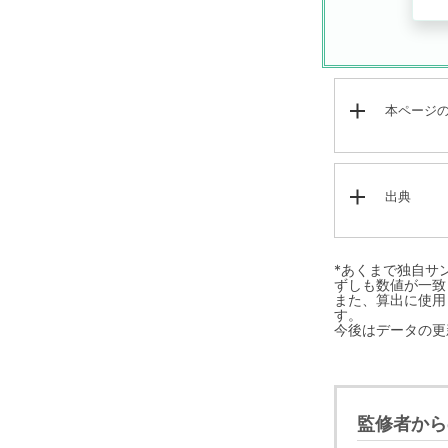
本ページ
出典
*あくまで独自サ
ずしも数値が一致
また、算出に使用し
す。
今後はデータの更
監修者から