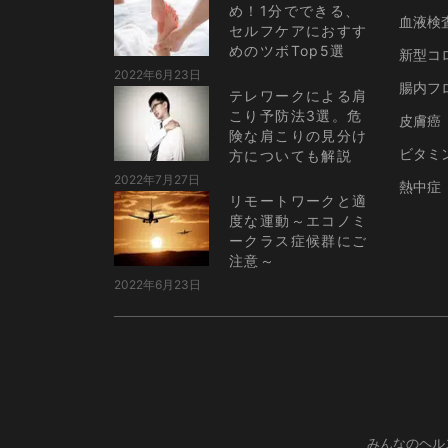
め！1分でできる、
血液検
セルフケアにおすす
めのツボTop5選
新型コ
2022年6月23日
腸内フ
テレワークによる肩
こり予防法3選。危
皮膚癌
険な肩こりの見分け
ビタミ
方についても解説
2022年7月27日
熱中症
リモートワークと適
度な運動～エコノミ
ークラス症候群にご
注意～
2022年6月23日
みんなのヘル