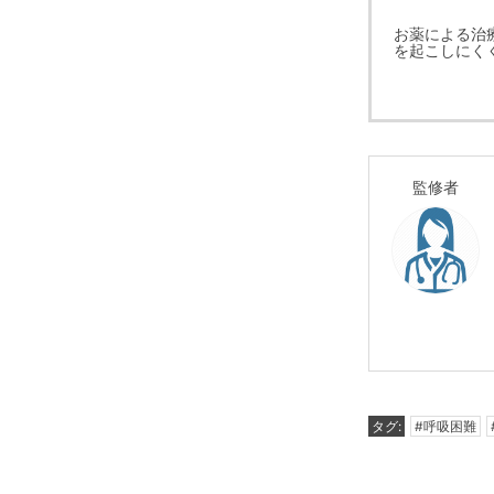
お薬による治
を起こしにく
監修者
タグ:
#呼吸困難