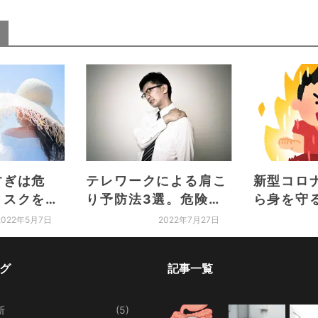
すぎは危
テレワークによる肩こ
新型コロ
リスクを上
り予防法3選。危険な
ら身を守
ミンDを摂
肩こりの見分け方につ
ーラの重
2022年5月7日
2022年7月27日
いても解説
グ
記事一覧
断
(5)