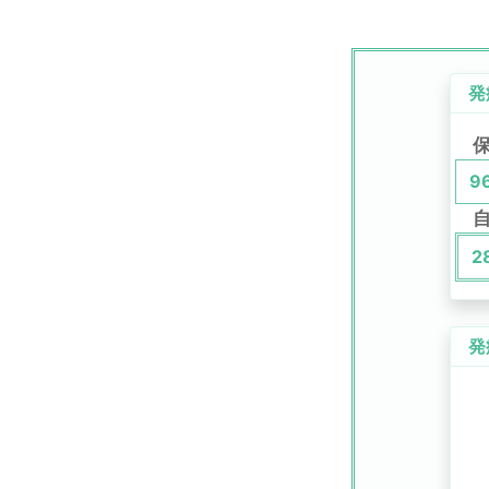
発
9
2
発