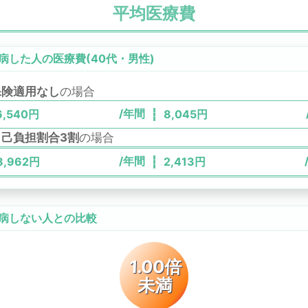
平均医療費
病した人の医療費(
40代
・
男性
)
保険適用なし
の場合
/年間
6,540
円
8,045
円
自己負担割合3割
の場合
/年間
8,962
円
2,413
円
病しない人との比較
1.00倍
未満