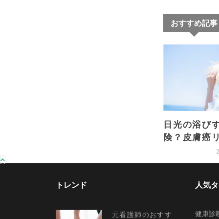
おすすめ記事
日光の浴び
険？皮膚癌
げずにビタ
取しよう
トレンド
人気タ
健康診
元看護師のおすす