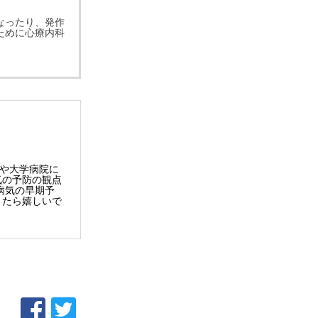
なったり、発作
ために心療内科
院や大学病院に
気の予防の観点
病気の早期予
きたら嬉しいで