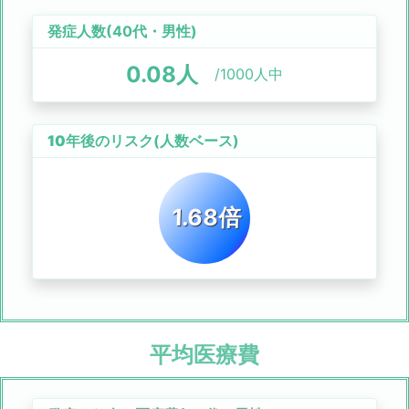
発症人数(
40代
・
男性
)
0.08
人
/1000人中
10年後のリスク
(人数ベース)
1.68倍
平均医療費