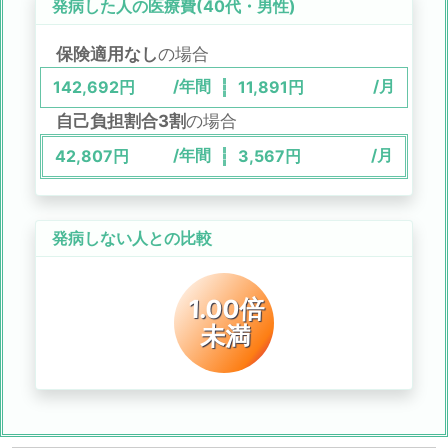
発病した人の医療費(
40代
・
男性
)
保険適用なし
の場合
/年間
/月
142,692
円
11,891
円
自己負担割合3割
の場合
/年間
/月
42,807
円
3,567
円
発病しない人との比較
1.00倍
未満