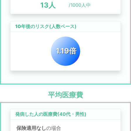
13
人
/1000人中
10年後のリスク
(人数ベース)
1.19倍
平均医療費
発病した人の医療費(
40代
・
男性
)
保険適用なし
の場合