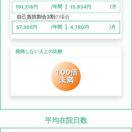
/年間
/月
191,218
円
15,934
円
自己負担割合3割
の場合
/年間
/月
57,365
円
4,780
円
発病しない人との比較
1.00倍
未満
平均在院日数