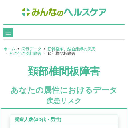
ホーム
病気データ
筋骨格系、結合組織の疾患
その他の脊柱障害
頚部椎間板障害
頚部椎間板障害
あなたの属性におけるデータ
疾患リスク
発症人数(
40代
・
男性
)