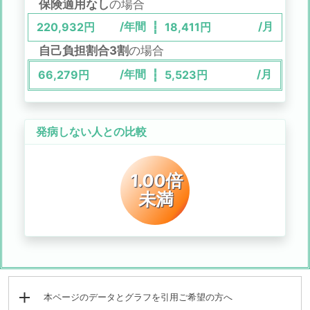
保険適用なし
の場合
/年間
/月
220,932
円
18,411
円
自己負担割合3割
の場合
/年間
/月
66,279
円
5,523
円
発病しない人との比較
1.00倍
未満
本ページのデータとグラフを引用ご希望の方へ