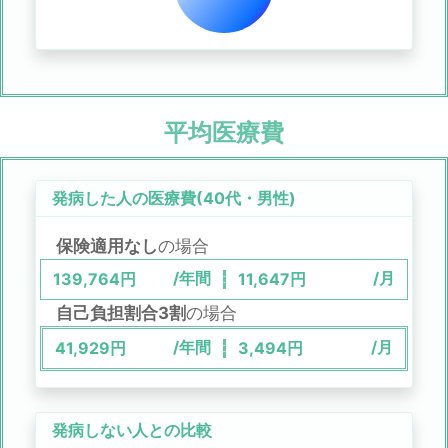
平均医療費
発病した人の医療費(
40代
・
男性
)
保険適用なし
の場合
/年間
/月
139,764
円
11,647
円
自己負担割合3割
の場合
/年間
/月
41,929
円
3,494
円
発病しない人との比較