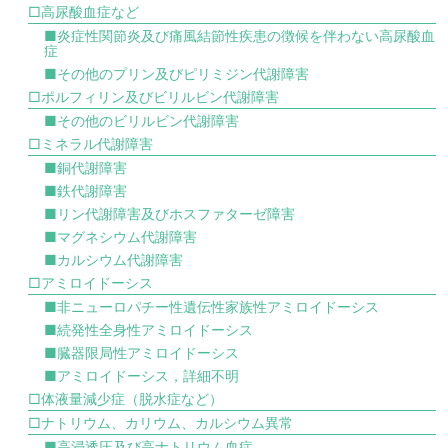
□高尿酸血症など
■炎症性関節炎及び痛風結節性疾患の徴候を伴わない高尿酸血
症
■その他のプリン及びピリミジン代謝障害
□ポルフィリン及びビリルビン代謝障害
■その他のビリルビン代謝障害
□ミネラル代謝障害
■銅代謝障害
■鉄代謝障害
■リン代謝障害及びホスファターゼ障害
■マグネシウム代謝障害
■カルシウム代謝障害
□アミロイドーシス
■非ニューロパチー性遺伝性家族性アミロイドーシス
■続発性全身性アミロイドーシス
■臓器限局性アミロイドーシス
■アミロイドーシス，詳細不明
□体液量減少症（脱水症など）
□ナトリウム、カリウム、カルシウム異常
■高浸透圧及び高ナトリウム血症